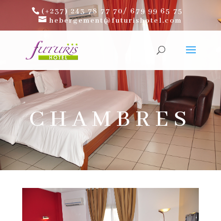
(+237) 243 78 77 70/ 679 99 65 75
hebergement@futurishotel.com
CHAMBRES